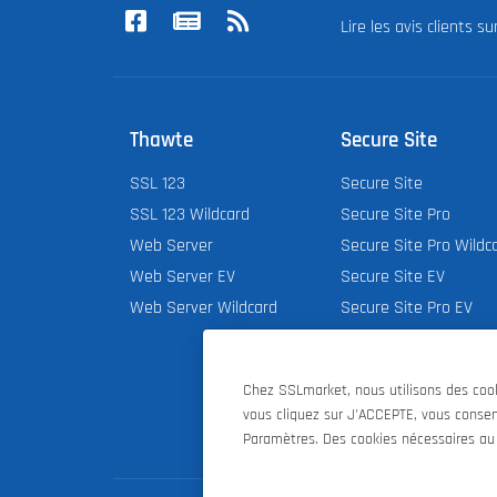
Lire les avis clients s
Thawte
Secure Site
SSL 123
Secure Site
SSL 123 Wildcard
Secure Site Pro
Web Server
Secure Site Pro Wildc
Web Server EV
Secure Site EV
Web Server Wildcard
Secure Site Pro EV
Chez SSLmarket, nous utilisons des cooki
vous cliquez sur J'ACCEPTE, vous consent
Paramètres. Des cookies nécessaires au