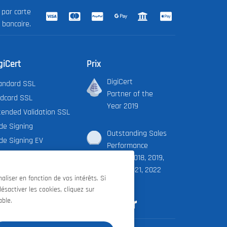
 par carte
 bancaire.
giCert
Prix
DigiCert
andard SSL
Partner of the
ldcard SSL
Year 2019
tended Validation SSL
de Signing
Outstanding Sales
de Signing EV
Performance
cument Signing Org.
Award 2018, 2019,
cument Signing Ind.
2020, 2021, 2022
liser en fonction de vos intérêts. Si
iCert X9 PKI
ésactiver les cookies, cliquez sur
able.