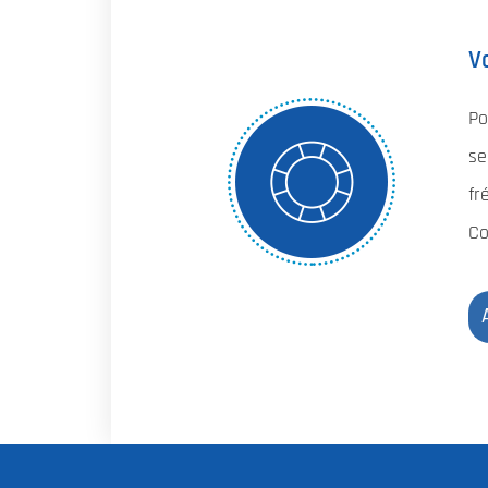
V
Po
se
fr
Co