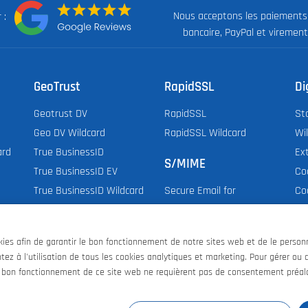
Nous acceptons les paiements
ur :
bancaire, PayPal et virement
GeoTrust
RapidSSL
Di
Geotrust DV
RapidSSL
St
Geo DV Wildcard
RapidSSL Wildcard
Wi
ard
True BusinessID
Ex
S/MIME
True BusinessID EV
Co
True BusinessID Wildcard
Co
Secure Email for
Do
Employee & Organization
Do
Secure Email for
es afin de garantir le bon fonctionnement de notre sites web et de le personna
Dig
Individual
ez à l'utilisation de tous les cookies analytiques et marketing. Pour gérer ou d
 bon fonctionnement de ce site web ne requièrent pas de consentement préal