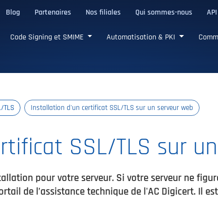
Blog
Partenaires
Nos filiales
Qui sommes-nous
API
de confiance
Code Signing et SMIME
Automatisation & PKI
Comm
L/TLS
Installation d'un certificat SSL/TLS sur un serveur web
ertificat SSL/TLS sur u
tallation pour votre serveur. Si votre serveur ne figur
ortail de l’assistance technique de l'AC Digicert. Il e