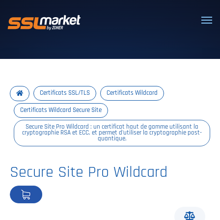
Certificats SSL/TLS de confiance
Certificats SSL/TLS
Certificats Wildcard
Certificats Wildcard Secure Site
Secure Site Pro Wildcard : un certificat haut de gamme utilisant la
cryptographie RSA et ECC, et permet d'utiliser la cryptographie post-
quantique.
Secure Site Pro Wildcard