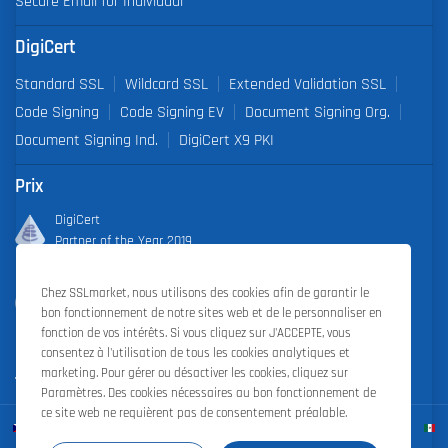
Secure Email for Individual
DigiCert
Standard SSL
Wildcard SSL
Extended Validation SSL
Code Signing
Code Signing EV
Document Signing Org.
Document Signing Ind.
DigiCert X9 PKI
Prix
DigiCert
Partner of the Year 2019
Outstanding Sales Performance Award 2018, 2019, 2020, 2021,
Chez SSLmarket, nous utilisons des cookies afin de garantir le
2022
bon fonctionnement de notre sites web et de le personnaliser en
fonction de vos intérêts. Si vous cliquez sur J'ACCEPTE, vous
consentez à l'utilisation de tous les cookies analytiques et
marketing. Pour gérer ou désactiver les cookies, cliquez sur
Paramètres. Des cookies nécessaires au bon fonctionnement de
ce site web ne requièrent pas de consentement préalable.