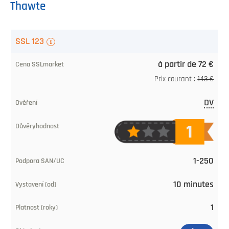
Thawte
Certificat
SSL 123
SSL/TLS
à partir de 72 €
Prix
Prix courant :
143 €
de
DV
SSLmarket
Validation
Niveau
1-250
de
10 minutes
crédibilité
1
Multi-
domaines