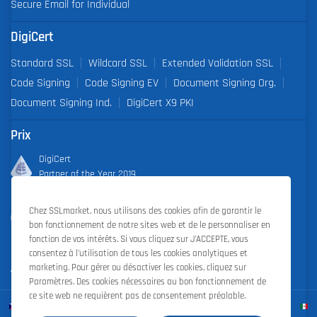
Secure Email for Individual
DigiCert
Standard SSL
Wildcard SSL
Extended Validation SSL
Code Signing
Code Signing EV
Document Signing Org.
Document Signing Ind.
DigiCert X9 PKI
Prix
DigiCert
Partner of the Year 2019
Outstanding Sales Performance Award 2018, 2019, 2020, 2021,
Chez SSLmarket, nous utilisons des cookies afin de garantir le
2022
bon fonctionnement de notre sites web et de le personnaliser en
fonction de vos intérêts. Si vous cliquez sur J'ACCEPTE, vous
consentez à l'utilisation de tous les cookies analytiques et
marketing. Pour gérer ou désactiver les cookies, cliquez sur
Paramètres. Des cookies nécessaires au bon fonctionnement de
ce site web ne requièrent pas de consentement préalable.