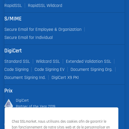
RapidSSL
RapidSSL Wildcard
S/MIME
Secure Email for Employee & Organization
Secure Email for Individual
DigiCert
Standard SSL
Wildcard SSL
Extended Validation SSL
Code Signing
Code Signing EV
Document Signing Org.
Document Signing Ind.
DigiCert X9 PKI
Prix
DigiCert
Partner of the Year 2019
Outstanding Sales Performance Award 2018, 2019, 2020, 2021,
Chez SSLmarket, nous utilisons des cookies afin de garantir le
2022
bon fonctionnement de notre sites web et de le personnaliser en