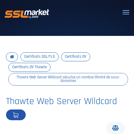
Certificats SSL/TLS de confiance
Certificats SSL/TLS
Certificats OV
Certificats OV Thawte
Thawte Web Server Wildcard sécurise un nombre illimité de sous-
domaines
Thawte Web Server Wildcard