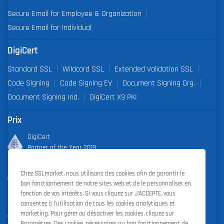
Secure Email for Employee & Organization
Secure Email for Individual
DigiCert
Standard SSL
Wildcard SSL
Extended Validation SSL
Code Signing
Code Signing EV
Document Signing Org.
Document Signing Ind.
DigiCert X9 PKI
Prix
DigiCert
Partner of the Year 2019
Outstanding Sales Performance Award 2018, 2019, 2020, 2021,
Chez SSLmarket, nous utilisons des cookies afin de garantir le
2022
bon fonctionnement de notre sites web et de le personnaliser en
fonction de vos intérêts. Si vous cliquez sur J'ACCEPTE, vous
consentez à l'utilisation de tous les cookies analytiques et
marketing. Pour gérer ou désactiver les cookies, cliquez sur
Paramètres. Des cookies nécessaires au bon fonctionnement de