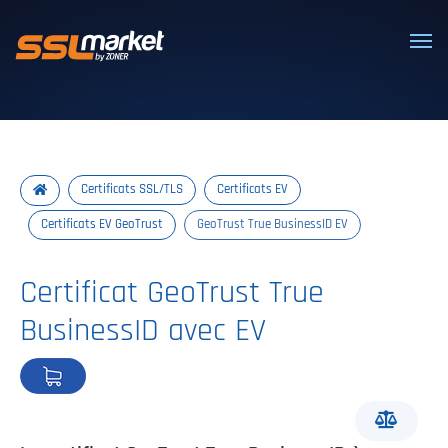
Certificats SSL/TLS de confiance
Certificats SSL/TLS
Certificats EV
Certificats EV GeoTrust
GeoTrust True BusinessID EV
Certificat GeoTrust True
BusinessID avec EV