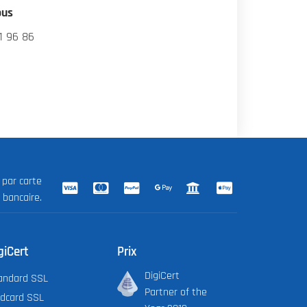
ous
1 96 86
 par carte
 bancaire.
giCert
Prix
DigiCert
andard SSL
Partner of the
ldcard SSL