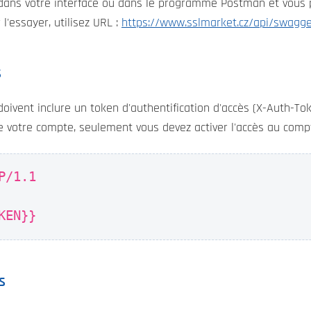
dans votre interface ou dans le programme Postman et vous p
r l'essayer, utilisez URL :
https://www.sslmarket.cz/api/swagge
s
ivent inclure un token d'authentification d'accès (X-Auth-Tok
 votre compte, seulement vous devez activer l'accès au compte
P/1.1
KEN}}
s