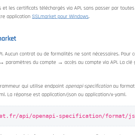
t les certificats téléchargés via API, sans passer par toutes
tre application
SSLmarket pour Windows
.
market
PI. Aucun contrat ou de formalités ne sont nécessaires. Pour 
t → paramètres du compte → accès au compte via API. La clé 
grammeur qui utilise endpoint
openapi-specification
au forma
ml. La réponse est application/json ou application/x-yaml.
et.fr/api/openapi-specification/format/j