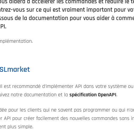
 vous aidera à accélérer les commandes et réduire le
ntrez-vous sur ce qui est vraiment important pour vo
dessous de la documentation pour vous aider à comm
PI.
'implémentation.
SSLmarket
s. Il est recommandé d'implémenter API dans votre système o
suivez notre documentation et la
spécification OpenAPI
.
 pour les clients qui ne savent pas programmer ou qui n'o
er API pour créer facilement des nouvelles commandes sans int
ent plus simple.