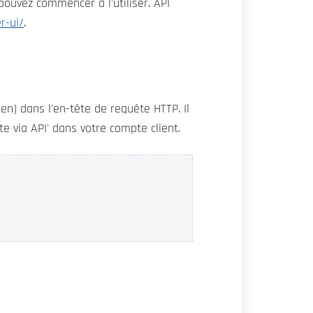
ouvez commencer à l'utiliser. API
r-ui/
.
en) dans l'en-tête de requête HTTP. Il
 via API' dans votre compte client.