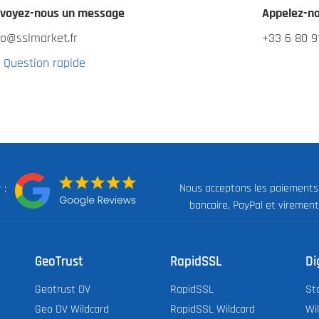
voyez-nous un message
Appelez-n
fo@sslmarket.fr
+33 6 80 9
Question rapide
Nous acceptons les paiements
ur :
bancaire, PayPal et virement
GeoTrust
RapidSSL
Di
Geotrust DV
RapidSSL
St
Geo DV Wildcard
RapidSSL Wildcard
Wi