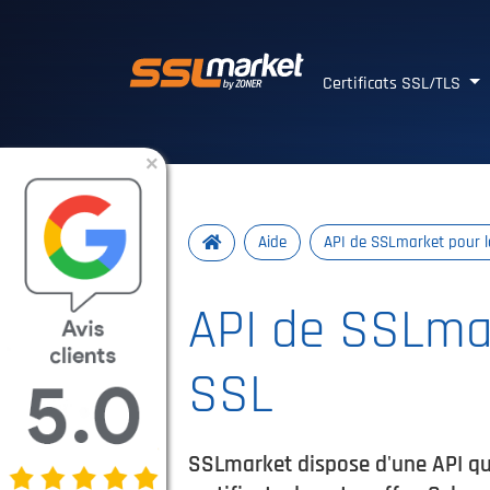
Certificats SSL/TLS 
Certificats SSL/TLS
×
Aide
API de SSLmarket pour l
API de SSLma
SSL
SSLmarket dispose d'une API qu