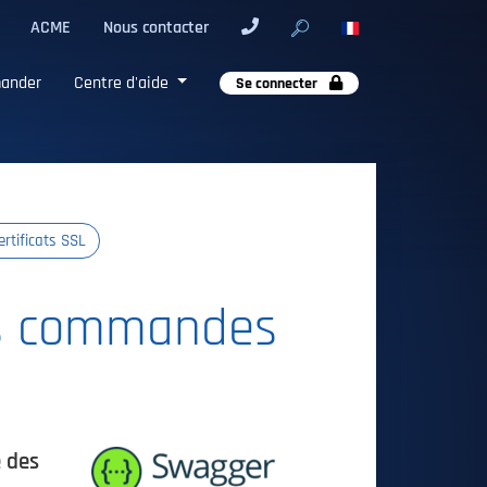
ACME
Nous contacter
ander
Centre d'aide
Se connecter
rtificats SSL
os commandes
 des