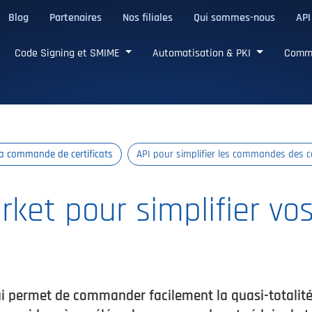
Blog
Partenaires
Nos filiales
Qui sommes-nous
API
de confiance
Code Signing et SMIME
Automatisation & PKI
Comm
a commande de certificats
API pour simplifier les commandes des ce
rket pour simplifier v
i permet de commander facilement la quasi-totalité