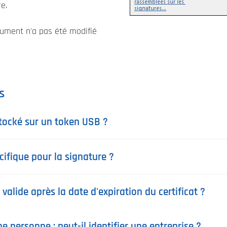
e.
ocument n'a pas été modifié
s
 stocké sur un token USB ?
cifique pour la signature ?
valide après la date d'expiration du certificat ?
e personne ; peut-il identifier une entreprise ?