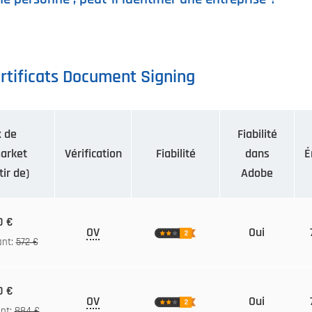
rtificats Document Signing
x de
Fiabilité
arket
Vérification
Fiabilité
dans
É
tir de)
Adobe
0 €
OV
Oui
ant:
572 €
0 €
OV
Oui
ant:
884 €