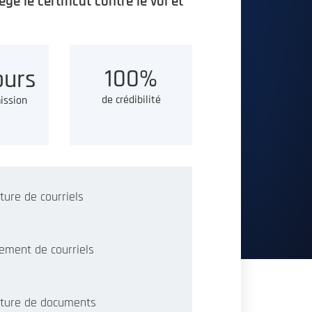
ge le certificat contre le vol et
100%
ours
de crédibilité
ission
ture de courriels
rement de courriels
ture de documents