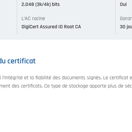
2.048 (3k/4k) bits
Oui
L’AC racine
Garan
DigiCert Assured ID Root CA
30 jo
u certificat
 l’intégrité et la fiabilité des documents signés. Le certifica
ement des certificats. Ce type de stockage apporte plus de sécu