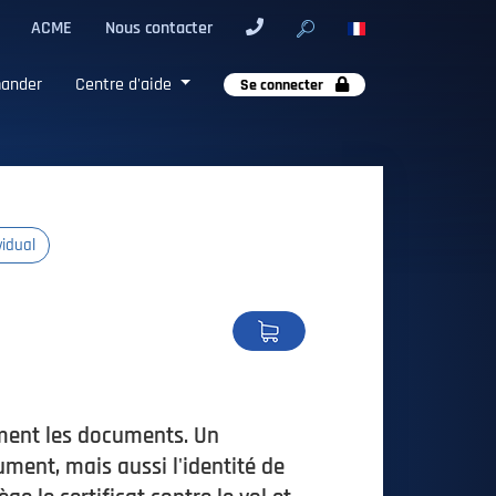
ACME
Nous contacter
ander
Centre d'aide
Se connecter
vidual
l
ement les documents. Un
ument, mais aussi l'identité de