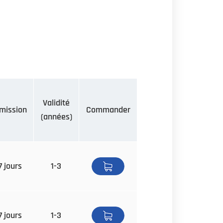
Validité
mission
Commander
(années)
7 jours
1-3
7 jours
1-3