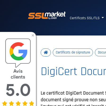
Certificats SSL/TLS 
Certificats SSL/TLS
×
Certificats de signature
Docum
DigiCert Docu
Le certificat DigiCert Document
document signé prouve non seulem