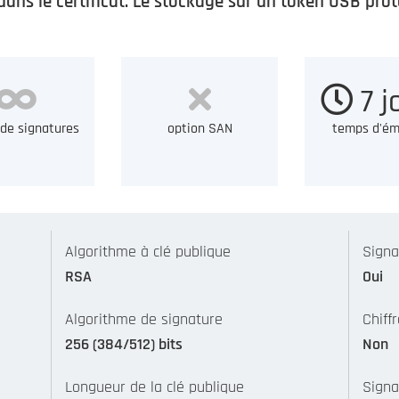
t dans le certificat. Le stockage sur un token USB protè
7 j
de signatures
option SAN
temps d'ém
Algorithme à clé publique
Signa
RSA
Oui
Algorithme de signature
Chiff
256 (384/512) bits
Non
Longueur de la clé publique
Signa