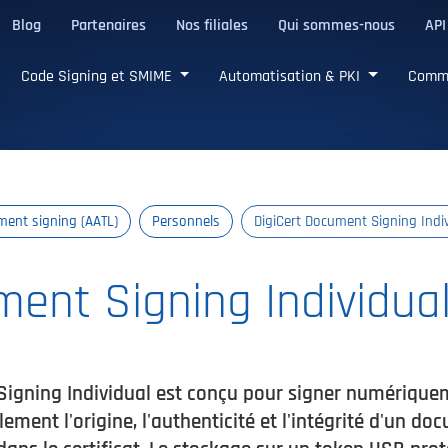
Blog
Partenaires
Nos filiales
Qui sommes-nous
API
de confiance
Code Signing et SMIME
Automatisation & PKI
Comm
ent signing (AATL)
Personnels
DigiCert Document Signing Indi
ment Signing Individua
 Signing Individual est conçu pour signer numériqu
ent l'origine, l'authenticité et l'intégrité d'un doc