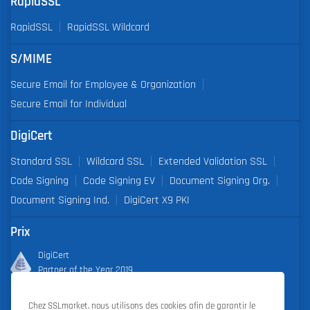
RapidSSL
RapidSSL
RapidSSL Wildcard
S/MIME
Secure Email for Employee & Organization
Secure Email for Individual
DigiCert
Standard SSL
Wildcard SSL
Extended Validation SSL
Code Signing
Code Signing EV
Document Signing Org.
Document Signing Ind.
DigiCert X9 PKI
Prix
DigiCert
Partner of the Year 2019
Outstanding Sales Performance Award 2018, 2019, 2020, 2021,
Chez SSLmarket, nous utilisons des cookies afin de garantir le