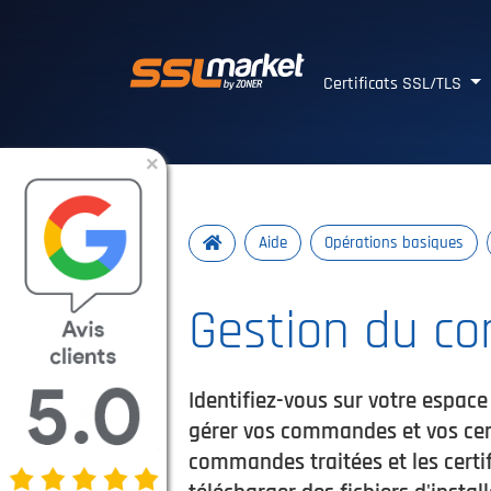
Certificats SSL/TLS 
Certificats SSL/TLS
×
Aide
Opérations basiques
Gestion du co
Identifiez-vous sur votre espac
gérer vos commandes et vos certi
commandes traitées et les certif