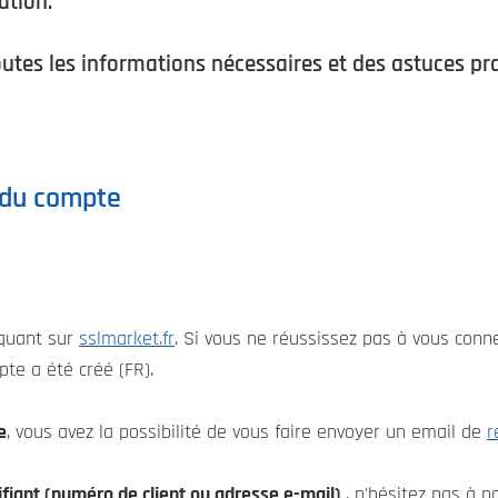
ation.
utes les informations nécessaires et des astuces pra
 du compte
iquant sur
sslmarket.fr
. Si vous ne réussissez pas à vous conn
pte a été créé (FR).
e
, vous avez la possibilité de vous faire envoyer un email de
r
ifiant (numéro de client ou adresse e-mail)
, n'hésitez pas à 