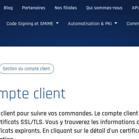
Blog
Partenaires
Nos filiales
Qui sommes-nous
API
de confiance
Code Signing et SMIME
Automatisation & PKI
Comm
Gestion du compte client
mpte client
e client pour suivre vos commandes. Le compte clien
ficats SSL/TLS. Vous y trouverez les informations déta
icats expirants. En cliquant sur le détail d'un certi