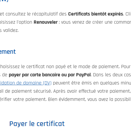
et consultez le récapitulatif des
Certificats bientôt expirés
. C
hoisissez l'option
Renouveler
: vous venez de créer une comman
s validez.
iement
hoisissez le certificat non payé et le mode de paiement. Pour
s de
payer par carte bancaire ou par PayPal
. Dans les deux ca
alidation de domaine (DV)
peuvent être émis en quelques minut
tail de paiement sécurisé. Après avoir effectué votre paiement
érifier votre paiement. Bien évidemment, vous avez la possib