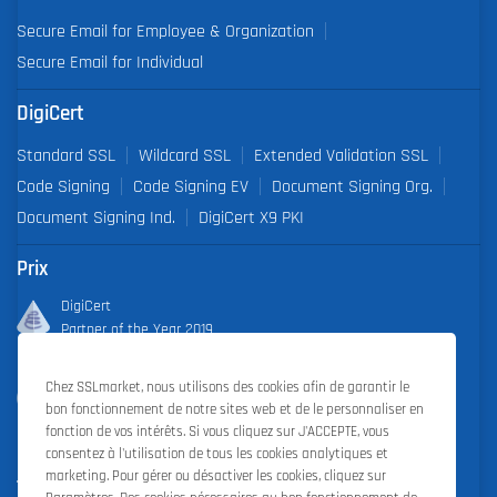
Secure Email for Employee & Organization
Secure Email for Individual
DigiCert
Standard SSL
Wildcard SSL
Extended Validation SSL
Code Signing
Code Signing EV
Document Signing Org.
Document Signing Ind.
DigiCert X9 PKI
Prix
DigiCert
Partner of the Year 2019
Outstanding Sales Performance Award 2018, 2019, 2020, 2021,
Chez SSLmarket, nous utilisons des cookies afin de garantir le
2022
bon fonctionnement de notre sites web et de le personnaliser en
fonction de vos intérêts. Si vous cliquez sur J'ACCEPTE, vous
consentez à l'utilisation de tous les cookies analytiques et
marketing. Pour gérer ou désactiver les cookies, cliquez sur