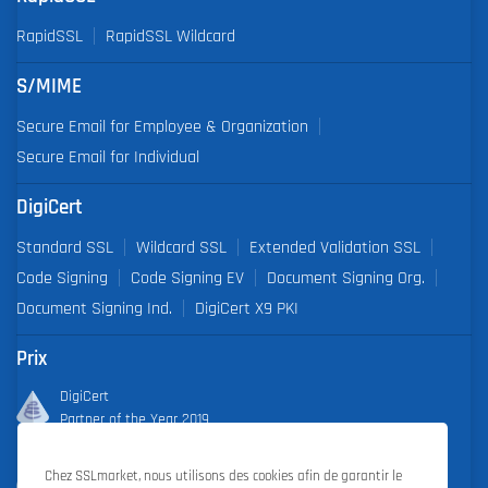
RapidSSL
RapidSSL Wildcard
S/MIME
Secure Email for Employee & Organization
Secure Email for Individual
DigiCert
Standard SSL
Wildcard SSL
Extended Validation SSL
Code Signing
Code Signing EV
Document Signing Org.
Document Signing Ind.
DigiCert X9 PKI
Prix
DigiCert
Partner of the Year 2019
Outstanding Sales Performance Award 2018, 2019, 2020, 2021,
Chez SSLmarket, nous utilisons des cookies afin de garantir le