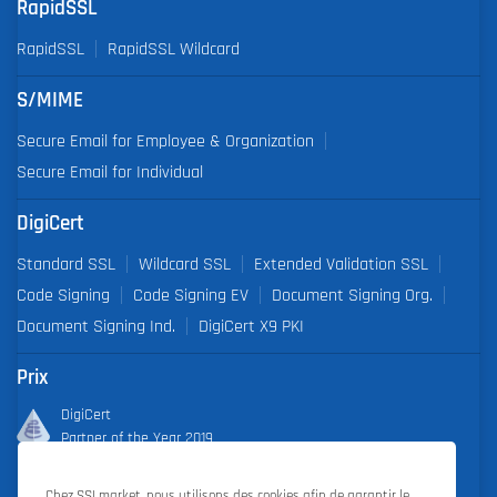
RapidSSL
RapidSSL
RapidSSL Wildcard
S/MIME
Secure Email for Employee & Organization
Secure Email for Individual
DigiCert
Standard SSL
Wildcard SSL
Extended Validation SSL
Code Signing
Code Signing EV
Document Signing Org.
Document Signing Ind.
DigiCert X9 PKI
Prix
DigiCert
Partner of the Year 2019
Outstanding Sales Performance Award 2018, 2019, 2020, 2021,
Chez SSLmarket, nous utilisons des cookies afin de garantir le