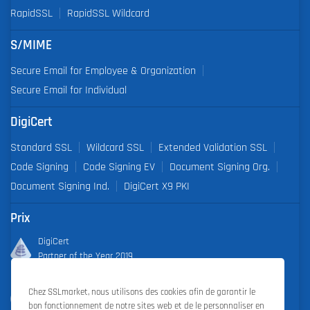
RapidSSL
RapidSSL Wildcard
S/MIME
Secure Email for Employee & Organization
Secure Email for Individual
DigiCert
Standard SSL
Wildcard SSL
Extended Validation SSL
Code Signing
Code Signing EV
Document Signing Org.
Document Signing Ind.
DigiCert X9 PKI
Prix
DigiCert
Partner of the Year 2019
Outstanding Sales Performance Award 2018, 2019, 2020, 2021,
Chez SSLmarket, nous utilisons des cookies afin de garantir le
2022
bon fonctionnement de notre sites web et de le personnaliser en