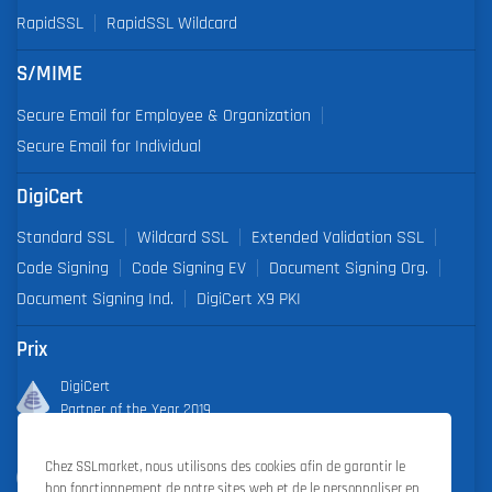
RapidSSL
RapidSSL Wildcard
S/MIME
Secure Email for Employee & Organization
Secure Email for Individual
DigiCert
Standard SSL
Wildcard SSL
Extended Validation SSL
Code Signing
Code Signing EV
Document Signing Org.
Document Signing Ind.
DigiCert X9 PKI
Prix
DigiCert
Partner of the Year 2019
Outstanding Sales Performance Award 2018, 2019, 2020, 2021,
Chez SSLmarket, nous utilisons des cookies afin de garantir le
2022
bon fonctionnement de notre sites web et de le personnaliser en