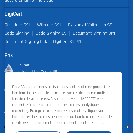
Secure Email for Individual
DigiCert
Standard SSL
Wildcard SSL
Extended Validation SSL
Code Signing
Code Signing EV
Document Signing Org.
Document Signing Ind.
DigiCert X9 PKI
Prix
DigiCert
Partner of the Year 2019
Outstanding Sales Performance Award 2018, 2019, 2020, 2021,
Chez SSLmarket, nous utilisons des cookies afin de garantir le
2022
bon fonctionnement de notre sites web et de le personnaliser en
fonction de vos intérêts. Si vous cliquez sur J'ACCEPTE, vous
consentez à l'utilisation de tous les cookies analytiques et
marketing. Pour gérer ou désactiver les cookies, cliquez sur
Paramètres. Des cookies nécessaires au bon fonctionnement de
ce site web ne requièrent pas de consentement préalable.