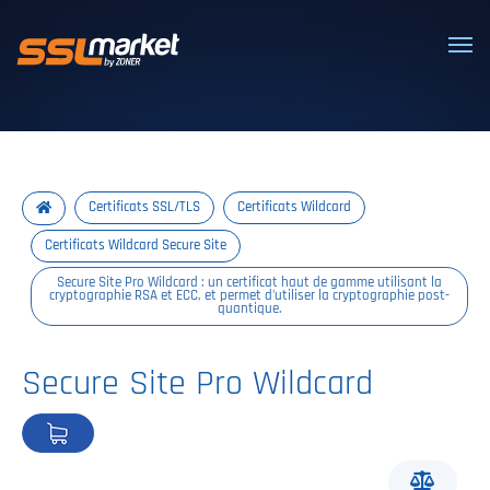
Certificats SSL/TLS de confiance
Certificats SSL/TLS
Certificats Wildcard
Certificats Wildcard Secure Site
Secure Site Pro Wildcard : un certificat haut de gamme utilisant la
cryptographie RSA et ECC, et permet d'utiliser la cryptographie post-
quantique.
Secure Site Pro Wildcard