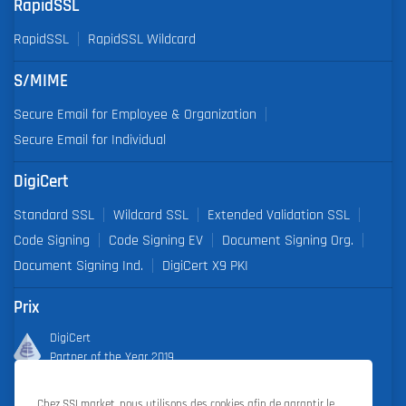
RapidSSL
RapidSSL
RapidSSL Wildcard
S/MIME
Secure Email for Employee & Organization
Secure Email for Individual
DigiCert
Standard SSL
Wildcard SSL
Extended Validation SSL
Code Signing
Code Signing EV
Document Signing Org.
Document Signing Ind.
DigiCert X9 PKI
Prix
DigiCert
Partner of the Year 2019
Outstanding Sales Performance Award 2018, 2019, 2020, 2021,
Chez SSLmarket, nous utilisons des cookies afin de garantir le