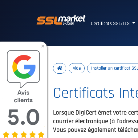
Certificats SSL/TLS 
Certificats SSL/TLS
×
Aide
Installer un certificat SS
Certificats In
Lorsque DigiCert émet votre cert
courrier électronique (à l'adres
Vous pouvez également télécharge