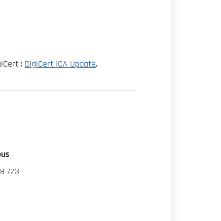
iCert :
DigiCert ICA Update
.
ous
8 723