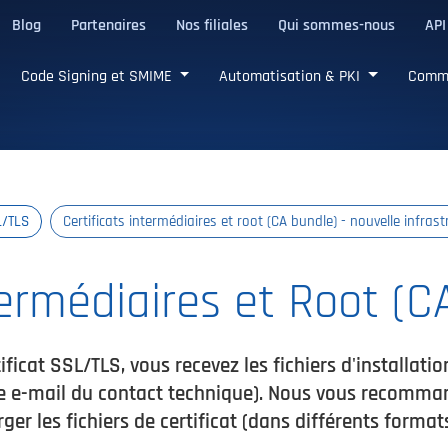
Blog
Partenaires
Nos filiales
Qui sommes-nous
API
de confiance
Code Signing et SMIME
Automatisation & PKI
Comm
L/TLS
Certificats intermédiaires et root (CA bundle) - nouvelle infrast
termédiaires et Root (C
ificat SSL/TLS, vous recevez les fichiers d'installat
se e-mail du contact technique). Nous vous recommand
r les fichiers de certificat (dans différents formats