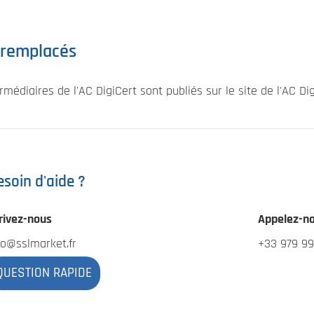
s remplacés
médiaires de l'AC DigiCert sont publiés sur le site de l'AC Dig
esoin d'aide ?
rivez-nous
Appelez-n
fo@sslmarket.fr
+33 979 99
QUESTION RAPIDE