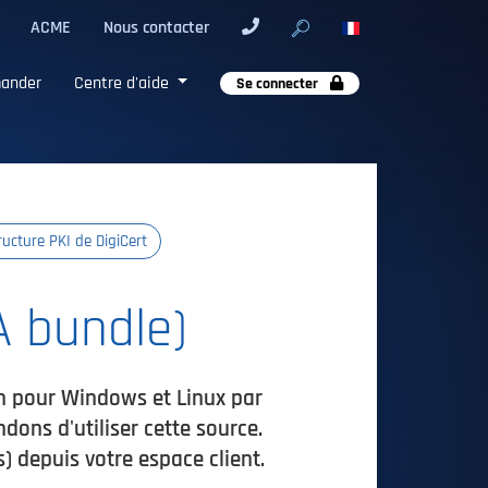
ACME
Nous contacter
ander
Centre d'aide
Se connecter
ructure PKI de DigiCert
A bundle)
ion pour Windows et Linux par
ons d'utiliser cette source.
) depuis votre espace client.