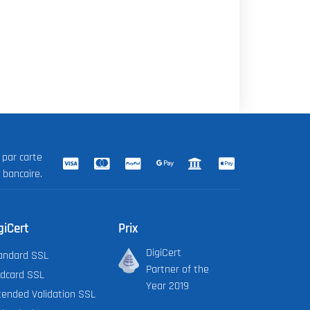
 par carte
 bancaire.
giCert
Prix
DigiCert
andard SSL
Partner of the
ldcard SSL
Year 2019
tended Validation SSL