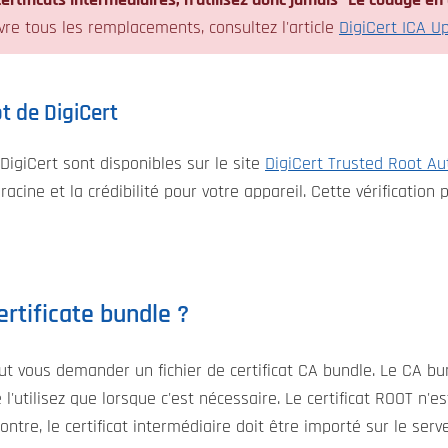
ertificats intermédiaires, n'utilisez donc jamais "Le codage en
vre tous les remplacements, consultez l'article
DigiCert ICA U
ot de DigiCert
 DigiCert sont disponibles sur le site
DigiCert Trusted Root Aut
racine et la crédibilité pour votre appareil. Cette vérification 
ertificate bundle ?
peut vous demander un fichier de certificat CA bundle. Le CA b
e l'utilisez que lorsque c'est nécessaire. Le certificat ROOT n'e
ntre, le certificat intermédiaire doit être importé sur le serve