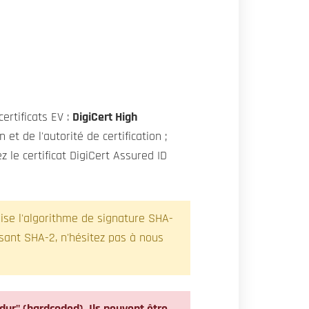
ertificats EV :
DigiCert High
 et de l'autorité de certification ;
ez le certificat DigiCert Assured ID
lise l'algorithme de signature SHA-
isant SHA-2, n'hésitez pas à nous