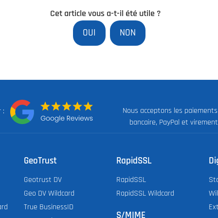
Cet article vous a-t-il été utile ?
OUI
NON
Nous acceptons les paiements
ur :
bancaire, PayPal et virement
GeoTrust
RapidSSL
Di
Geotrust DV
RapidSSL
St
Geo DV Wildcard
RapidSSL Wildcard
Wi
ard
True BusinessID
Ex
S/MIME