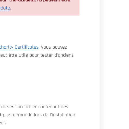
 dur" (hardcoded). Ils peuvent être
pdate
.
hority Certificates
. Vous pouvez
peut être utile pour tester d'anciens
undle est un fichier contenant des
st plus demandé lors de l'installation
ur.