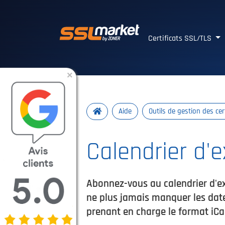
Certificats SSL/TLS 
Certificats SSL/TLS
×
Aide
Outils de gestion des cer
Calendrier d'e
Abonnez-vous au calendrier d'ex
ne plus jamais manquer les dates
prenant en charge le format iCal