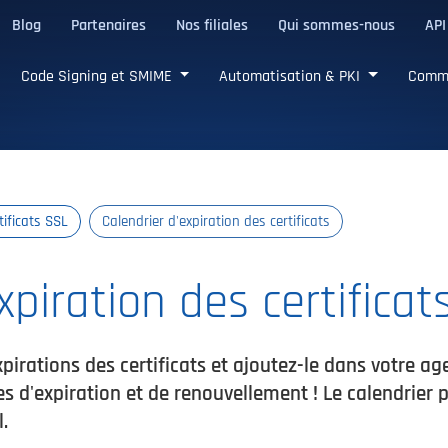
Blog
Partenaires
Nos filiales
Qui sommes-nous
API
de confiance
Code Signing et SMIME
Automatisation & PKI
Comm
tificats SSL
Calendrier d'expiration des certificats
xpiration des certificat
pirations des certificats et ajoutez-le dans votre a
 d'expiration et de renouvellement ! Le calendrier pe
.