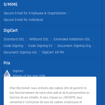
S/MIME
Secure Email for Employee & Organization
Secure Email for Individual
DigiCert
Standard SSL
Wildcard SSL
Extended Validation SSL
Code Signing
Code Signing EV
Document Signing Org.
Document Signing Ind.
DigiCert X9 PKI
Prix
DigiCert
Partner of the Year 2019
Outstanding Sales Performance Award 2018, 2019, 2020, 2021,
Chez SSLmarket, nous utilisons des cookies afin de garantir le
2022
bon fonctionnement de notre sites web et de le personnaliser en
fonction de vos intérêts. Si vous cliquez sur J'ACCEPTE, vous
consentez à l'utilisation de tous les cookies analytiques et