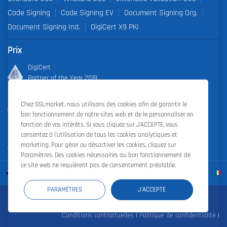
Code Signing
Code Signing EV
Document Signing Org.
Document Signing Ind.
DigiCert X9 PKI
Prix
DigiCert
Partner of the Year 2019
Outstanding Sales Performance Award 2018, 2019, 2020, 2021,
Chez SSLmarket, nous utilisons des cookies afin de garantir le
2022
bon fonctionnement de notre sites web et de le personnaliser en
fonction de vos intérêts. Si vous cliquez sur J'ACCEPTE, vous
consentez à l'utilisation de tous les cookies analytiques et
marketing. Pour gérer ou désactiver les cookies, cliquez sur
Paramètres. Des cookies nécessaires au bon fonctionnement de
ce site web ne requièrent pas de consentement préalable.
PARAMÈTRES
J'ACCEPTE
Zoner Cloud
|
Zoner Photo Studio
|
ZONER a.s.
Conditions contractuelles
|
Politique de confidentialité
|