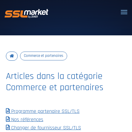
Certificats SSL/TLS de confiance
Commerce et partenaires
Articles dans la catégorie
Commerce et partenaires
Programme partenaire SSL/TLS
Nos références
Changer de fournisseur SSL/TLS