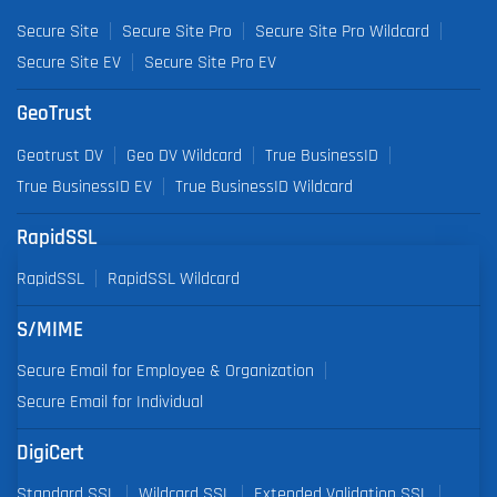
Secure Site
Secure Site Pro
Secure Site Pro Wildcard
Secure Site EV
Secure Site Pro EV
GeoTrust
Geotrust DV
Geo DV Wildcard
True BusinessID
True BusinessID EV
True BusinessID Wildcard
RapidSSL
RapidSSL
RapidSSL Wildcard
S/MIME
Secure Email for Employee & Organization
Secure Email for Individual
DigiCert
Standard SSL
Wildcard SSL
Extended Validation SSL